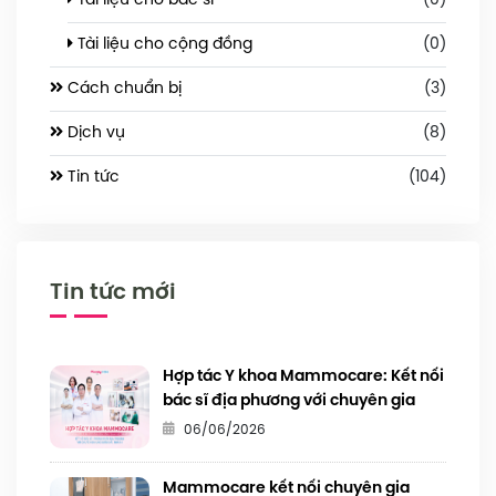
Tài liệu cho bác sĩ
(0)
Tài liệu cho cộng đồng
(0)
Cách chuẩn bị
(3)
Dịch vụ
(8)
Tin tức
(104)
Tin tức mới
Hợp tác Y khoa Mammocare: Kết nối
bác sĩ địa phương với chuyên gia
tuyến Trung ương
06/06/2026
Mammocare kết nối chuyên gia