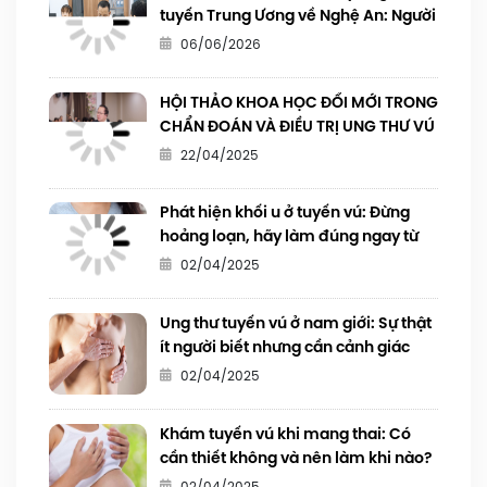
tuyến Trung Ương về Nghệ An: Người
dân Nghệ An được khám chất lượng
06/06/2026
cao ngay tại địa phương - Tầm soát
sức khỏe toàn diện với chi phí chỉ từ
HỘI THẢO KHOA HỌC ĐỔI MỚI TRONG
3.000.000 đồng,
CHẨN ĐOÁN VÀ ĐIỀU TRỊ UNG THƯ VÚ
22/04/2025
Phát hiện khối u ở tuyến vú: Đừng
hoảng loạn, hãy làm đúng ngay từ
đầu
02/04/2025
Ung thư tuyến vú ở nam giới: Sự thật
ít người biết nhưng cần cảnh giác
02/04/2025
Khám tuyến vú khi mang thai: Có
cần thiết không và nên làm khi nào?