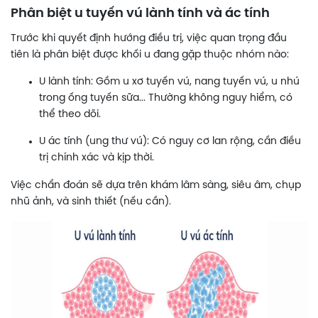
Phân biệt u tuyến vú lành tính và ác tính
Trước khi quyết định hướng điều trị, việc quan trọng đầu
tiên là phân biệt được khối u đang gặp thuộc nhóm nào:
U lành tính: Gồm u xơ tuyến vú, nang tuyến vú, u nhú
trong ống tuyến sữa... Thường không nguy hiểm, có
thể theo dõi.
U ác tính (ung thư vú): Có nguy cơ lan rộng, cần điều
trị chính xác và kịp thời.
Việc chẩn đoán sẽ dựa trên khám lâm sàng, siêu âm, chụp
nhũ ảnh, và sinh thiết (nếu cần).