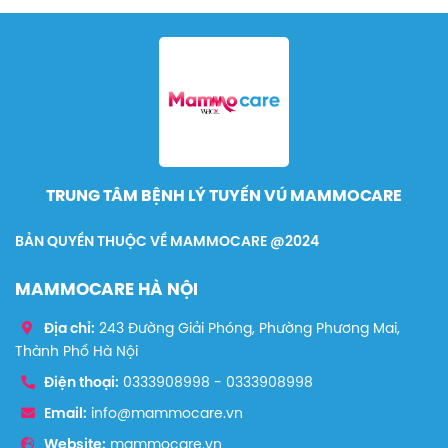
TRUNG TÂM BỆNH LÝ TUYẾN VÚ MAMMOCARE
BẢN QUYỀN THUỘC VỀ MAMMOCARE @2024
MAMMOCARE HÀ NỘI
Địa chỉ:
243 Đường Giải Phóng, Phường Phương Mai,
Thành Phố Hà Nội
Điện thoại:
0333908998
-
0333908998
Email:
info@mammocare.vn
Website:
mammocare.vn