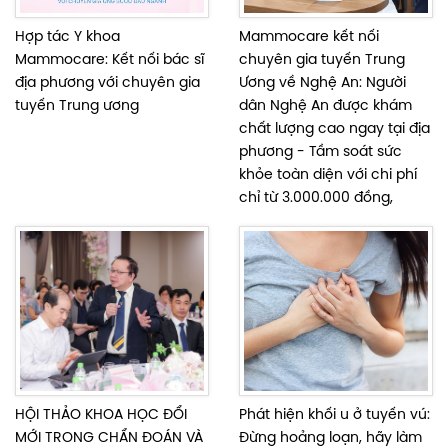
Hợp tác Y khoa
Mammocare kết nối
Mammocare: Kết nối bác sĩ
chuyên gia tuyến Trung
địa phương với chuyên gia
Ương về Nghệ An: Người
tuyến Trung ương
dân Nghệ An được khám
chất lượng cao ngay tại địa
phương - Tầm soát sức
khỏe toàn diện với chi phí
chỉ từ 3.000.000 đồng,
HỘI THẢO KHOA HỌC ĐỔI
Phát hiện khối u ở tuyến vú:
MỚI TRONG CHẨN ĐOÁN VÀ
Đừng hoảng loạn, hãy làm