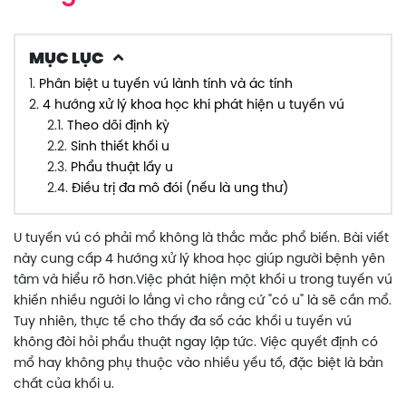
MỤC LỤC
1.
Phân biệt u tuyến vú lành tính và ác tính
2.
4 hướng xử lý khoa học khi phát hiện u tuyến vú
2.1.
Theo dõi định kỳ
2.2.
Sinh thiết khối u
2.3.
Phẩu thuật lấy u
2.4.
Điều trị đa mô đói (nếu là ung thư)
U tuyến vú có phải mổ không là thắc mắc phổ biến. Bài viết
này cung cấp 4 hướng xử lý khoa học giúp người bệnh yên
tâm và hiểu rõ hơn.Việc phát hiện một khối u trong tuyến vú
khiến nhiều người lo lắng vì cho rằng cứ "có u" là sẽ cần mổ.
Tuy nhiên, thực tế cho thấy đa số các khối u tuyến vú
không đòi hỏi phẩu thuật ngay lập tức. Việc quyết định có
mổ hay không phụ thuộc vào nhiều yếu tố, đặc biệt là bản
chất của khối u.